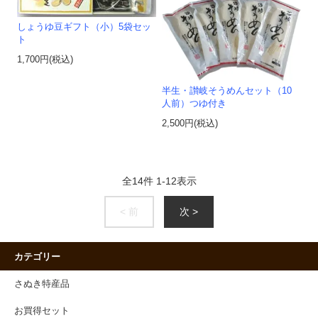
しょうゆ豆ギフト（小）5袋セッ
ト
1,700円(税込)
半生・讃岐そうめんセット（10
人前）つゆ付き
2,500円(税込)
全
14
件
1
-
12
表示
< 前
次 >
カテゴリー
さぬき特産品
お買得セット