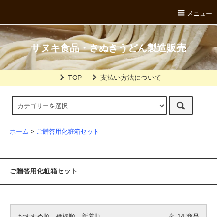
メニュー
サヌキ食品・さぬきうどん製造販売
TOP
支払い方法について
ホーム
>
ご贈答用化粧箱セット
ご贈答用化粧箱セット
おすすめ順
価格順
新着順
全
14
商品