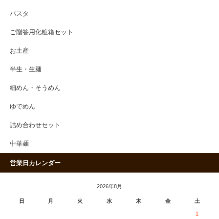
パスタ
ご贈答用化粧箱セット
お土産
半生・生麺
細めん・そうめん
ゆでめん
詰め合わせセット
中華麺
営業日カレンダー
2026年8月
日
月
火
水
木
金
土
1