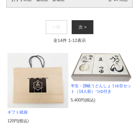
< 前
次 >
全
14
件
1
-
12
表示
半生・讃岐うどんしょうゆ豆セッ
ト（14人前）つゆ付き
5,400円(税込)
ギフト紙袋
120円(税込)