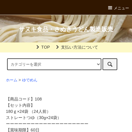
メニュー
サヌキ食品・さぬきうどん製造販売
TOP
支払い方法について
ホーム
>
ゆでめん
【商品コード】108
【セット内容】
180ｇ×24袋 （24人前）
ストレートつゆ（30g×24袋）
ーーーーーーーーーーーーーーーーーーーー
【賞味期限】60日