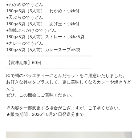
●わかめゆでうどん
180g×5袋（5人前） わかめ・つゆ付
●天ぷらゆでうどん
180g×5袋（5人前） あげ玉・つゆ付
●讃岐ぶっかけゆでうどん
180g×5袋（5人前）ストレートつゆ×5袋
●カレーゆでうどん
180g×5袋（5人前）カレースープ×5袋
ーーーーーーーーーーーーーーーーーーーー
【賞味期限】60日
ーーーーーーーーーーーーーーーーーーーー
ゆで麺のバラエティーにとんだセットをご用意いたしました。
お好きな具材をプラスして、更に美味しくなるカレーや焼きうど
んも
ぜひ、この機会にご賞味ください。
※内容を一部変更する場合がござますが、ご了承ください。
★販売期間：2026年8月24日発送分まで