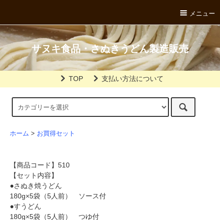
メニュー
サヌキ食品・さぬきうどん製造販売
TOP
支払い方法について
ホーム
>
お買得セット
【商品コード】510
【セット内容】
●さぬき焼うどん
180g×5袋（5人前） ソース付
●すうどん
180g×5袋（5人前） つゆ付