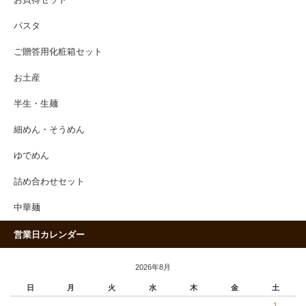
パスタ
ご贈答用化粧箱セット
お土産
半生・生麺
細めん・そうめん
ゆでめん
詰め合わせセット
中華麺
営業日カレンダー
2026年8月
日
月
火
水
木
金
土
1