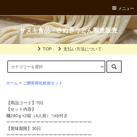
メニュー
サヌキ食品・さぬきうどん製造販売
TOP
支払い方法について
ホーム
>
ご贈答用化粧箱セット
【商品コード】701
【セット内容】
麺240ｇ×2箱（4人前）つゆ付き
ーーーーーーーーーーーーーーーーーーーー
【賞味期限】30日
ーーーーーーーーーーーーーーーーーーーー